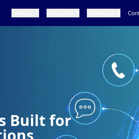
Services
Value Add
Wholesale
Con
 Built for
tions