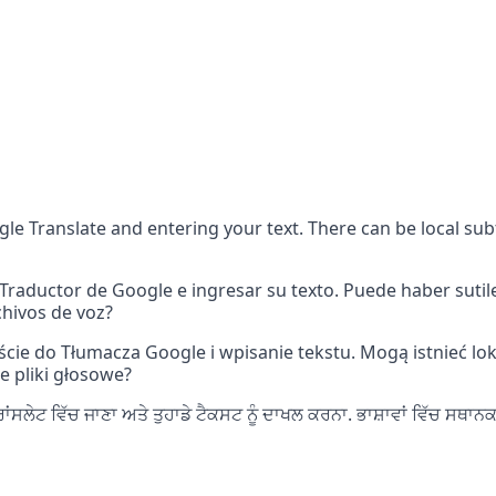
gle Translate and entering your text. There can be local subtl
 Traductor de Google e ingresar su texto. Puede haber sutile
chivos de voz?
jście do Tłumacza Google i wpisanie tekstu. Mogą istnieć loka
re pliki głosowe?
ਲੇਟ ਵਿੱਚ ਜਾਣਾ ਅਤੇ ਤੁਹਾਡੇ ਟੈਕਸਟ ਨੂੰ ਦਾਖਲ ਕਰਨਾ. ਭਾਸ਼ਾਵਾਂ ਵਿੱਚ ਸਥਾਨਕ ਸ