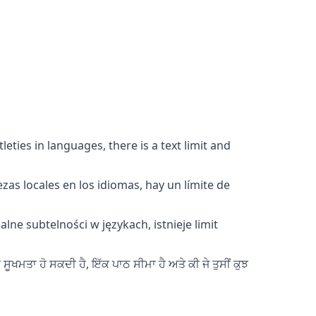
eties in languages, there is a text limit and
zas locales en los idiomas, hay un límite de
lne subtelności w językach, istnieje limit
ੂਖਮਤਾ ਹੋ ਸਕਦੀ ਹੈ, ਇੱਕ ਪਾਠ ਸੀਮਾ ਹੈ ਅਤੇ ਕੀ ਜੇ ਤੁਸੀਂ ਕੁਝ